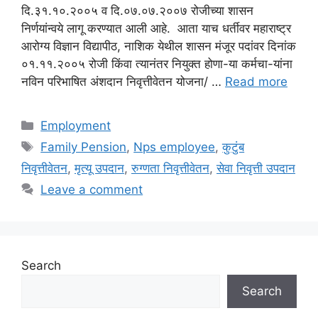
दि.३१.१०.२००५ व दि.०७.०७.२००७ रोजीच्या शासन
निर्णयांन्वये लागू करण्यात आली आहे. आता याच धर्तीवर महाराष्ट्र
आरोग्य विज्ञान विद्यापीठ, नाशिक येथील शासन मंजूर पदांवर दिनांक
०१.११.२००५ रोजी किंवा त्यानंतर नियुक्त होणा-या कर्मचा-यांना
नविन परिभाषित अंशदान निवृत्तीवेतन योजना/ …
Read more
Categories
Employment
Tags
Family Pension
,
Nps employee
,
कुटुंब
निवृत्तीवेतन
,
मृत्यू उपदान
,
रुग्णता निवृत्तीवेतन
,
सेवा निवृत्ती उपदान
Leave a comment
Search
Search