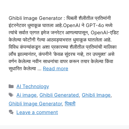
Ghibli Image Generator : घिबली शैलीतील प्रतिमांनी
इंटरनेटवर धुमाकूळ घातला आहे.OpenAI ने GPT-4o मध्ये
त्यांचे सर्वात प्रगत इमेज जनरेटर आणल्यापासून, OpenAI-एडिट
केलेल्या फोटोंनी गेल्या आठवड्याभरात धुमाकूळ घातलेला आहे.
विविध कंपन्यांकडून अशा प्रकारच्या शैलीतील प्रतिमांची मालिका
लाँच झाल्यानंतर, कंपनीने ‘केवळ सुंदरच नव्हे, तर उपयुक्त’ असे
वर्णन केलेल्या नवीन साधनांचा वापर करून तयार केलेल्या किंवा
सुधारित केलेल्या …
Read more
Categories
AI Technology
Tags
Ai image
,
Ghibli Generated
,
Ghibli Image
,
Ghibli Image Generator
,
घिबली
Leave a comment